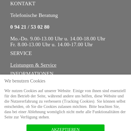
KONTAKT
Telefonische Beratung
0 94 21 / 53 02 80
Mo.-Do. 9.00-13.00 Uhr u. 14.00-18.00 Uhr
Fr. 8.00-13.00 Uhr u. 14.00-17.00 Uhr
SERVICE
Leistungen & Service
INFORMATIONEN
Wir benutzen Cookies
Über uns
Datenschutzerklärung
Wir nutzen Cookies auf unserer Website. Einige von ihnen sind essenziell
für den Betrieb der Seite, während andere uns helfen, diese Website und
Impressum
die Nutzererfahrung zu verbessern (Tracking Cookies). Sie können selbst
entscheiden, ob Sie die Cookies zulassen möchten. Bitte beachten Sie,
dass bei einer Ablehnung womöglich nicht mehr alle Funktionalitäten der
Seite zur Verfügung stehen.
www.kfzwagner-straubing.de
Powered by
Warp Theme Framework
AKZEPTIEREN